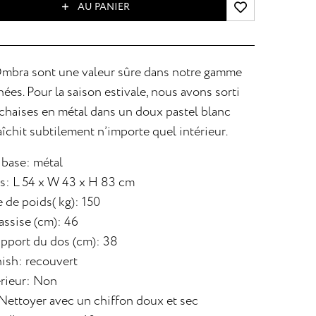
AU PANIER
mbra sont une valeur sûre dans notre gamme
ées. Pour la saison estivale, nous avons sorti
chaises en métal dans un doux pastel blanc
raîchit subtilement n’importe quel intérieur.
 base: métal
: L 54 x W 43 x H 83 cm
 de poids( kg): 150
assise (cm): 46
pport du dos (cm): 38
nish: recouvert
rieur: Non
 Nettoyer avec un chiffon doux et sec