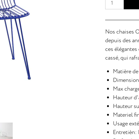
Nos chaises O
depuis des ann
ces élégantes 
cassé, qui raf
Matière de
Dimensions
Max charge
Hauteur d'
Hauteur su
Materiel fi
Usage exté
Entretièn: