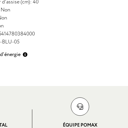
 d'assise (cm): 40
: Non
Non
on
 5414780384000
9-BLU-05
 d'énergie
TAL
ÉQUIPE POMAX