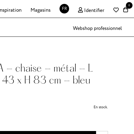
0
FR
Inspiration
Magasins
Identifier
Webshop professionnel
- chaise - métal - L
 43 x H 83 cm - bleu
En stock.