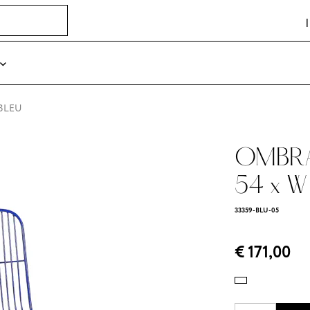
 BLEU
OMBRA 
54 x W
33359-BLU-05
€ 171,00