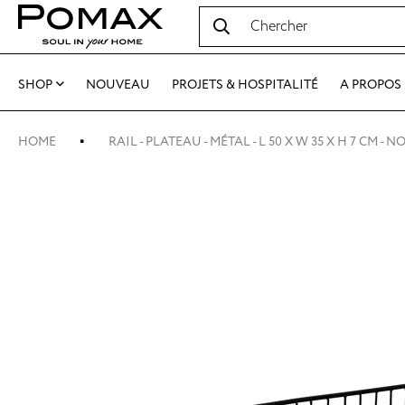
SHOP
NOUVEAU
PROJETS & HOSPITALITÉ
A PROPOS
HOME
RAIL - PLATEAU - MÉTAL - L 50 X W 35 X H 7 CM - N