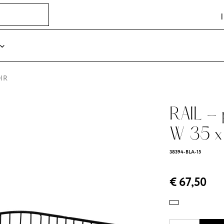
OIR
RAIL - 
W 35 x 
38394-BLA-15
€ 67,50