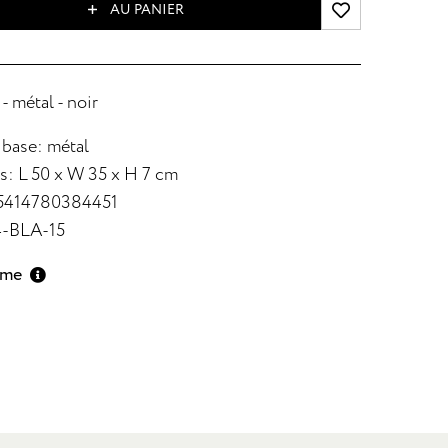
AU PANIER
- métal - noir
 base: métal
: L 50 x W 35 x H 7 cm
 5414780384451
4-BLA-15
lme