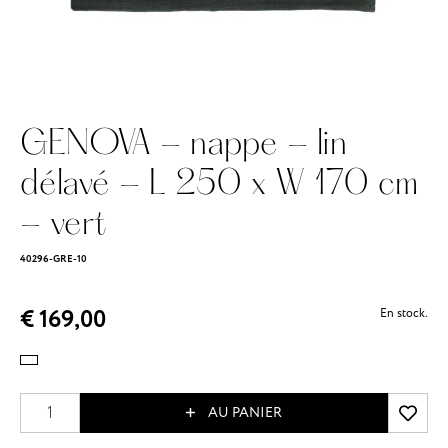
GENOVA - nappe - lin
délavé - L 250 x W 170 cm
- vert
40296-GRE-10
€ 169,00
En stock.
AU PANIER