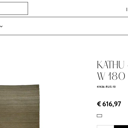
KATHU -
W 180 c
41436-RUS-10
€ 616,97