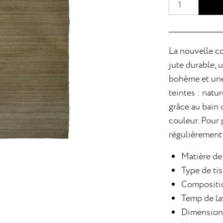
La nouvelle co
jute durable, 
bohème et une
teintes : natur
grâce au bain 
couleur. Pour 
régulièrement, 
Matière de
Type de tis
Compositi
Temp de la
Dimension