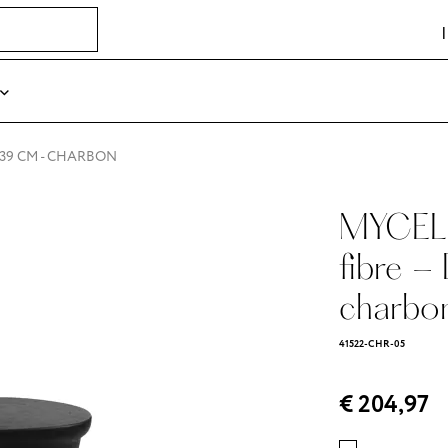
H 39 CM - CHARBON
MYCELI
fibre -
charbo
41522-CHR-05
€ 204,97