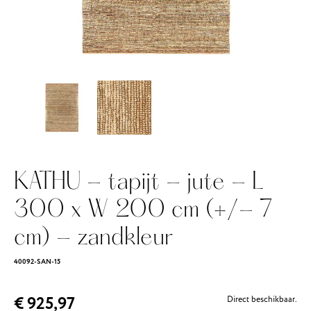
KATHU - tapijt - jute - L
300 x W 200 cm (+/- 7
cm) - zandkleur
40092-SAN-15
€ 925,97
Direct beschikbaar.