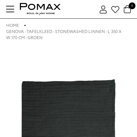
0
HOME
GENOVA - TAFELKLEED - STONEWASHED LINNEN - L 350 X
W 170 CM - GROEN