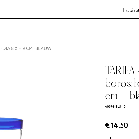
Inspira
- DIA 8 X H 9 CM - BLAUW
TARIFA 
borosil
cm - b
40396-BLU-10
€ 14,50