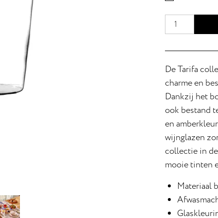
De Tarifa coll
charme en best
Dankzij het bo
ook bestand t
en amberkleur
wijnglazen zor
collectie in d
mooie tinten 
Materiaal b
Afwasmachi
Glaskleuri