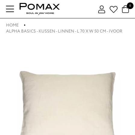
0
HOME
ALPHA BASICS - KUSSEN - LINNEN - L 70 X W 50 CM - IVOOR