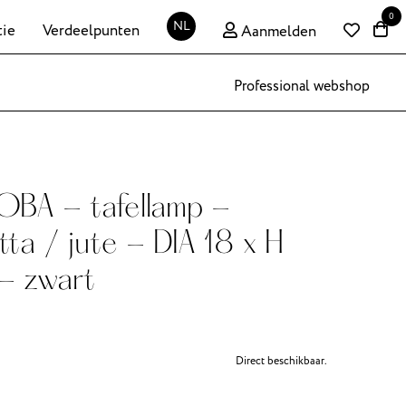
0
NL
tie
Verdeelpunten
Aanmelden
Professional webshop
A - tafellamp -
tta / jute - DIA 18 x H
- zwart
Direct beschikbaar.