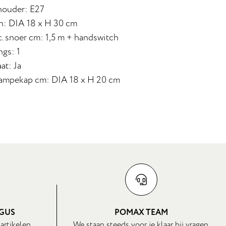
houder: E27
n: DIA 18 x H 30 cm
c. snoer cm: 1,5 m + handswitch
ngs: 1
at: Ja
lampekap cm: DIA 18 x H 20 cm
OGUS
POMAX TEAM
 artikelen
We staan steeds voor je klaar bij vragen.