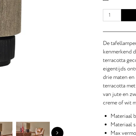
De tafellampe
kenmerkend des
terracotta ge
eigentijds ont
drie maten en 
terracotta met
van jute en zw
creme of wit m
Materiaal b
Materiaal s
Max vermo