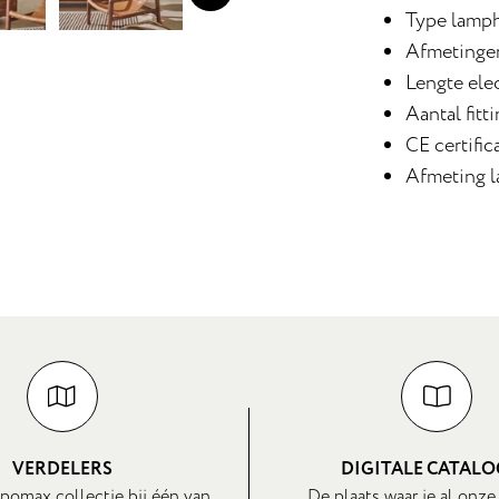
Type lamp
Afmetinge
Lengte ele
Aantal fitti
CE certifica
Afmeting 
VERDELERS
DIGITALE CATAL
pomax collectie bij één van
De plaats waar je al onze