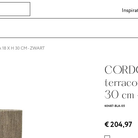
Inspira
 18 X H 30 CM - ZWART
CORDOB
terraco
30 cm 
40487-BLA-05
€ 204,97