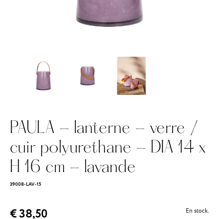
PAULA - lanterne - verre /
cuir polyurethane - DIA 14 x
H 16 cm - lavande
39008-LAV-15
€ 38,50
En stock.