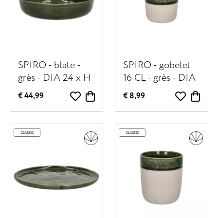
SPIRO - blate -
SPIRO - gobelet
grès - DIA 24 x H
16 CL - grès - DIA
5,5 cm - vert foncé
7 x H 6,5 cm - vert
€ 44,99
€ 8,99
foncé