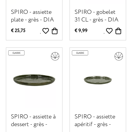
SPIRO - assiette
SPIRO - gobelet
plate - grès - DIA
31 CL - grès - DIA
27 cm x 1,5 cm -
8 x H 9 cm - vert
€ 25,75
€ 9,99
vert foncé
foncé
SPIRO - assiette à
SPIRO - assiette
dessert - grès -
apéritif - grès -
DIA 21 cm x H 1,5
DIA 12 cm x H 1