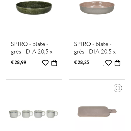
SPIRO - blate -
SPIRO - blate -
grès - DIA 20,5 x
grès - DIA 20,5 x
H 5 cm - vert
H 5 cm - poudre
€ 28,99
€ 28,25
foncé
rose