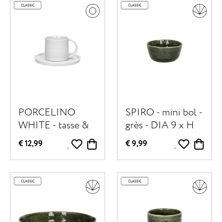
blanc
PORCELINO
SPIRO - mini bol -
WHITE - tasse &
grès - DIA 9 x H
soucoupe 10 CL -
4,2 cm - vert
€ 12,99
€ 9,99
porcelaine - DIA
foncé
11,5 x H 7,2 cm -
blanc