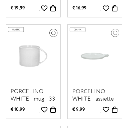
- L 20 x W 16 x H
soucoupe 20 CL -
€ 19,99
€ 16,99
0,7 cm -
porcelaine - DIA
coquillage
14 x H 8,2 cm -
blanc
PORCELINO
PORCELINO
WHITE - mug - 33
WHITE - assiette
CL - porcelaine -
cuillère -
€ 10,99
€ 9,99
DIA 9 x H 8,1 cm -
porcelaine - DIA
blanc
13 x H 2,2 cm -