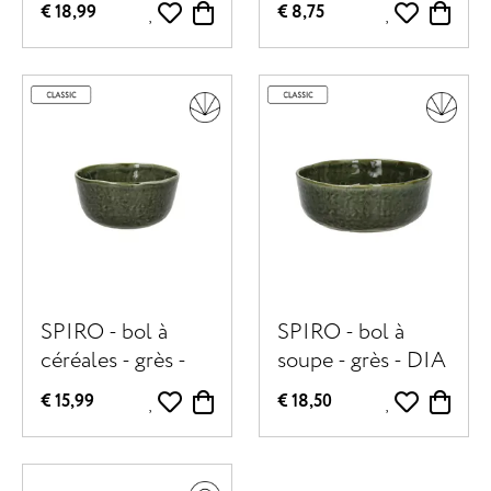
€ 18,99
€ 8,75
cm - vert foncé
cm - vert foncé
SPIRO - bol à
SPIRO - bol à
céréales - grès -
soupe - grès - DIA
DIA 13 x H 6 cm -
16 x H 6 cm - vert
€ 15,99
€ 18,50
vert foncé
foncé