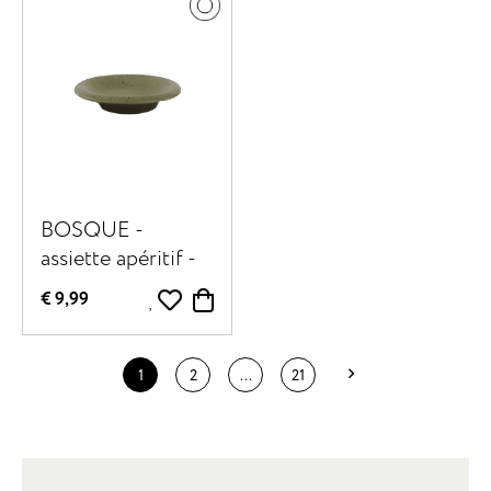
BOSQUE -
assiette apéritif -
grès - DIA 13 x H
€ 9,99
2 cm - olive
1
2
...
21