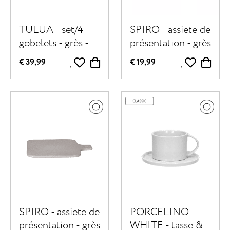
TULUA - set/4
SPIRO - assiete de
gobelets - grès -
présentation - grès
DIA 9 x H 6,9 cm
- L 20 x W 16 x H
€ 39,99
€ 19,99
- blanc
0,7 cm - poudre
rose
SPIRO - assiete de
PORCELINO
présentation - grès
WHITE - tasse &