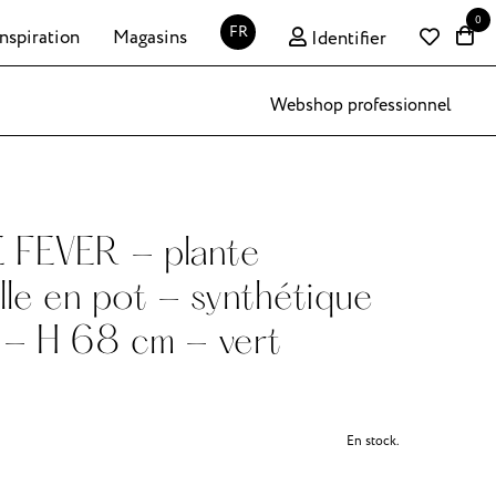
0
FR
Inspiration
Magasins
Identifier
Webshop professionnel
 FEVER - plante
elle en pot - synthétique
 - H 68 cm - vert
En stock.