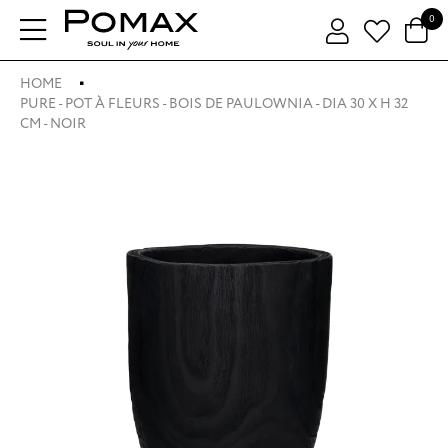
0
HOME
PURE - POT À FLEURS - BOIS DE PAULOWNIA - DIA 30 X H 32
CM - NOIR