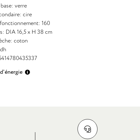
 base: verre
condaire: cire
 fonctionnement: 160
: DIA 16,5 x H 38 cm
èche: coton
udh
 5414780435337
 d'énergie