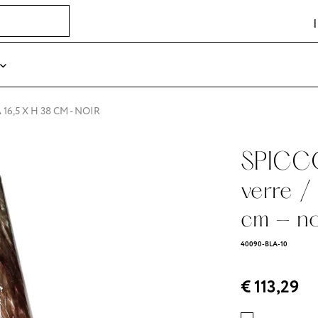
16,5 X H 38 CM - NOIR
SPICCO
verre /
cm - no
40090-BLA-10
€ 113,29