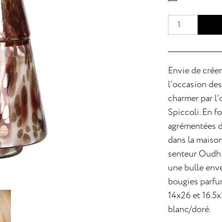
Envie de créer
l’occasion des
charmer par l
Spiccoli. En f
agrémentées d’
dans la maison
senteur Oudh 
une bulle enve
bougies parfum
14x26 et 16.5x
blanc/doré.