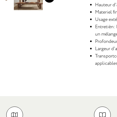
Hauteur d'
Materiel fi
Usage exté
Entretièn:
un mélange
Profondeur
Largeur d'
Transportc
applicable