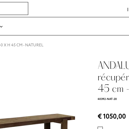
40 X H 45 CM - NATUREL
ANDALU
récupé
45 cm -
40392-NAT-20
€ 1050,00