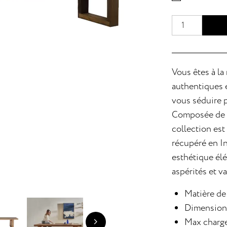
Vous êtes à la
authentiques e
vous séduire p
Composée de ba
collection est
récupéré en I
esthétique él
aspérités et v
Matière de
Dimensions
Max charge