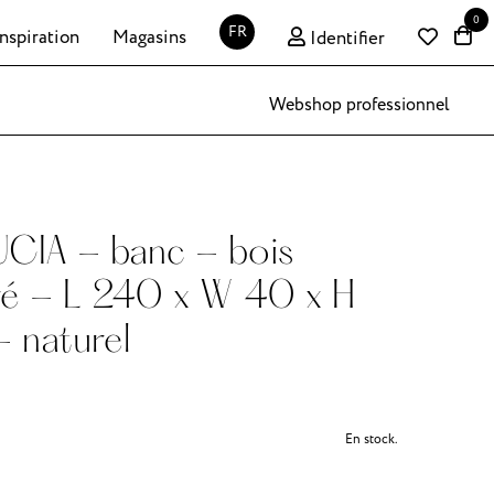
0
FR
Inspiration
Magasins
Identifier
Webshop professionnel
CIA - banc - bois
ré - L 240 x W 40 x H
 naturel
En stock.