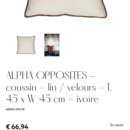
ALPHA OPPOSITES -
coussin - lin / velours - L
45 x W 45 cm - ivoire
40402-IVO-10
€ 66,94
En stock.