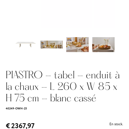
PIASTRO - tabel - enduit à
la chaux - L 260 x W 85 x
H 75 cm - blanc cassé
40249-OWH-25
€ 2367,97
En stock.