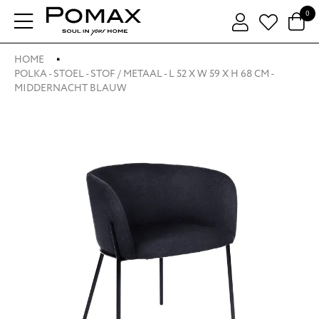
0
HOME
POLKA - STOEL - STOF / METAAL - L 52 X W 59 X H 68 CM -
MIDDERNACHT BLAUW