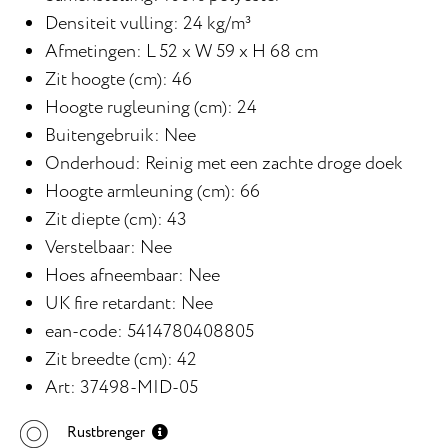
Densiteit vulling: 24 kg/m³
Afmetingen: L 52 x W 59 x H 68 cm
Zit hoogte (cm): 46
Hoogte rugleuning (cm): 24
Buitengebruik: Nee
Onderhoud: Reinig met een zachte droge doek
Hoogte armleuning (cm): 66
Zit diepte (cm): 43
Verstelbaar: Nee
Hoes afneembaar: Nee
UK fire retardant: Nee
ean-code: 5414780408805
Zit breedte (cm): 42
Art: 37498-MID-05
Rustbrenger