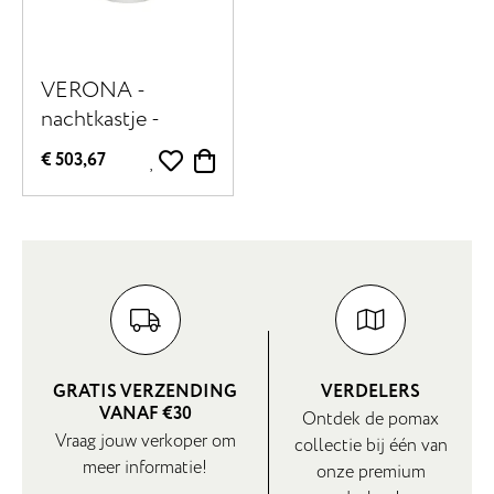
VERONA -
nachtkastje -
kalkpleister /
€ 503,67
acacia hout - L 50
x W 40 x H 46 cm
- gebroken wit
GRATIS VERZENDING
VERDELERS
VANAF €30
Ontdek de pomax
Vraag jouw verkoper om
collectie bij één van
meer informatie!
onze premium