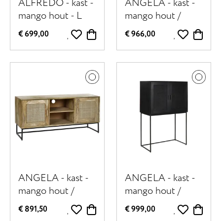
ALFREDO - kast -
ANGELA - kast -
mango hout - L
mango hout /
120 x W 40 x H 46
metaal - L 80 x W
€ 699,00
€ 966,00
cm - naturel
40 x H 125 cm -
naturel
ANGELA - kast -
ANGELA - kast -
mango hout /
mango hout /
metaal - L 120 x W
metaal - L 80 x W
€ 891,50
€ 999,00
40 x H 57 cm -
40 x H 125 cm -