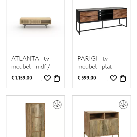
ATLANTA - tv-
PARIGI - tv-
meubel - mdf /
meubel - plat
hout fineer /
verpakt -
€ 1.159,00
€ 599,00
metaal - L 150 x W
melamine / metaal
40 x H 45 cm -
- L 150 x W 40 x H
naturel
60 cm -
walnoot/zwart