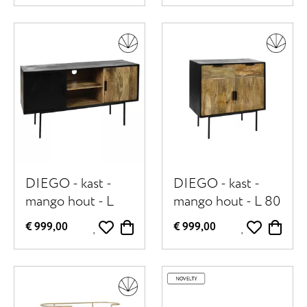
naturel
zwart
DIEGO - kast -
DIEGO - kast -
mango hout - L
mango hout - L 80
120 x W 40 x H 65
x W 40 x H 86 cm
€ 999,00
€ 999,00
cm - naturel/zwart
- naturel/zwart