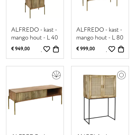
ALFREDO - kast -
ALFREDO - kast -
mango hout - L 40
mango hout - L 80
x W 40 x H 145
x W 40 x H 85 cm
€ 949,00
€ 999,00
cm - naturel
- naturel