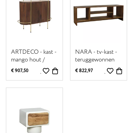
ARTDECO - kast -
NARA - tv-kast -
mango hout /
teruggewonnen
metaal - L 100 x W
hout - L 150 x W
€ 907,50
€ 822,97
35 x H 80 cm -
40 x H 50 cm -
walnoot
bruin