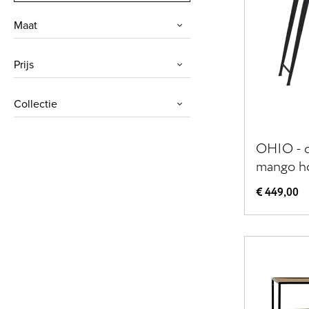
Maat
Prijs
Collectie
OHIO - c
mango ho
W 35 x H
€ 449,00