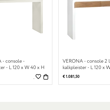
- console -
VERONA - console 2 l
ter - L 120 x W 40 x H
kalkpleister - L 120 x 
gebroken wit
80 cm - gebroken wit
€ 1.081,50