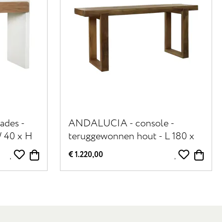
ades -
ANDALUCIA - console -
W 40 x H
teruggewonnen hout - L 180 x
W 45 x H 80 cm - naturel
€ 1.220,00