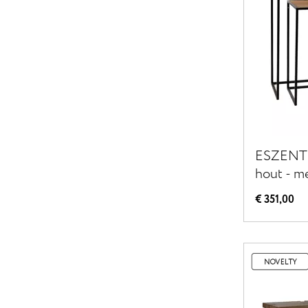
ESZENTIA
hout - m
30/30 x 
€ 351,00
naturel/