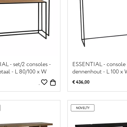
L - set/2 consoles -
ESSENTIAL - console -
etaal - L 80/100 x W
dennenhout - L 100 x 
H 60/80 cm -
97 cm
€ 436,00
zwart