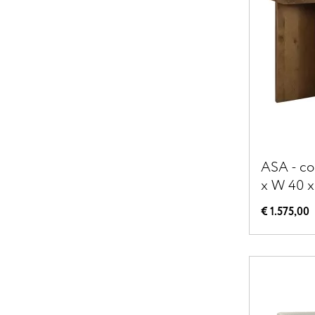
ASA - con
x W 40 x
€ 1.575,00