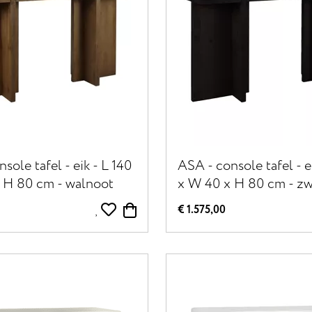
sole tafel - eik - L 140
ASA - console tafel - e
 H 80 cm - walnoot
x W 40 x H 80 cm - zw
€ 1.575,00