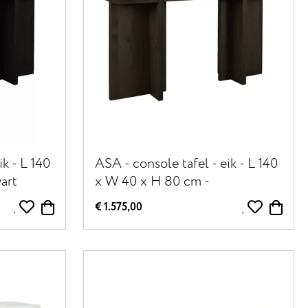
ik - L 140
ASA - console tafel - eik - L 140
art
x W 40 x H 80 cm -
donkerbruin
€ 1.575,00