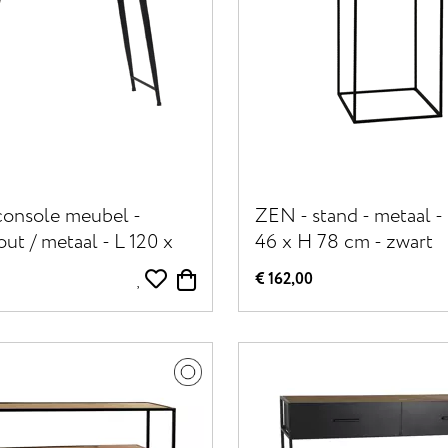
onsole meubel -
ZEN - stand - metaal -
ut / metaal - L 120 x
46 x H 78 cm - zwart
 80 cm - naturel
€ 162,00