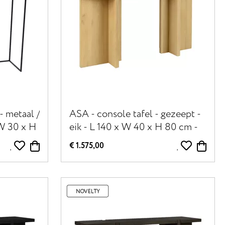
 metaal /
ASA - console tafel - gezeept -
W 30 x H
eik - L 140 x W 40 x H 80 cm -
naturel
€ 1.575,00