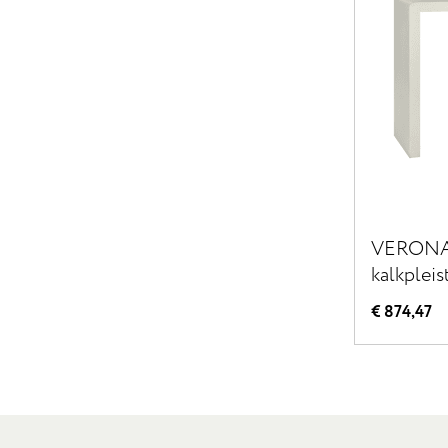
VERONA 
kalkpleis
80 cm - 
€ 874,47