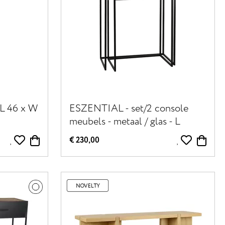
 L 46 x W
ESZENTIAL - set/2 console
meubels - metaal / glas - L
50/60 x W 30/30 x H 60/80 cm
€ 230,00
- zwart