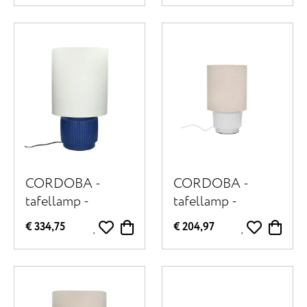
beige
CORDOBA -
CORDOBA -
tafellamp -
tafellamp -
terracotta / linnen
terracotta / stof -
€ 334,75
€ 204,97
- DIA 32,5 x H
DIA 18 x H 31 cm
56,5 cm - blauw
- wit