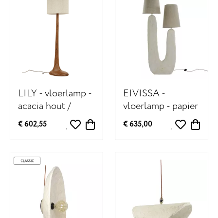
LILY - vloerlamp -
EIVISSA -
acacia hout /
vloerlamp - papier
katoen - DIA 41 x
mâché / katoen - L
€ 602,55
€ 635,00
H 153 cm - naturel
70 x W 35 x H 170
cm - beige