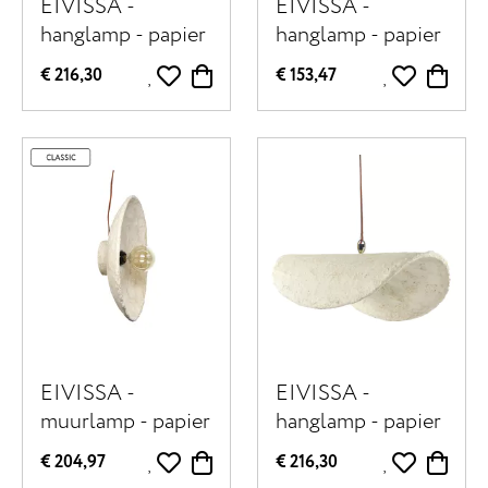
EIVISSA -
EIVISSA -
hanglamp - papier
hanglamp - papier
mâché - L 58 x W
mâché - L 45 x W
€ 216,30
€ 153,47
43 x H 18 cm -
30 x H 14 cm -
zwart
zwart
EIVISSA -
EIVISSA -
muurlamp - papier
hanglamp - papier
mâché - DIA 45
mâché - L 58 x W
€ 204,97
€ 216,30
cm - beige
43 x H 18 cm -