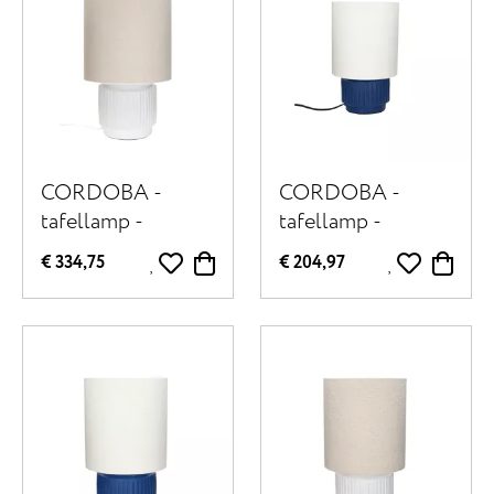
CORDOBA -
CORDOBA -
tafellamp -
tafellamp -
terracotta / stof -
terracotta / linnen
€ 334,75
€ 204,97
DIA 32,5 cm x H
- DIA 18 x H 31
56,5 cm - wit
cm - blauw