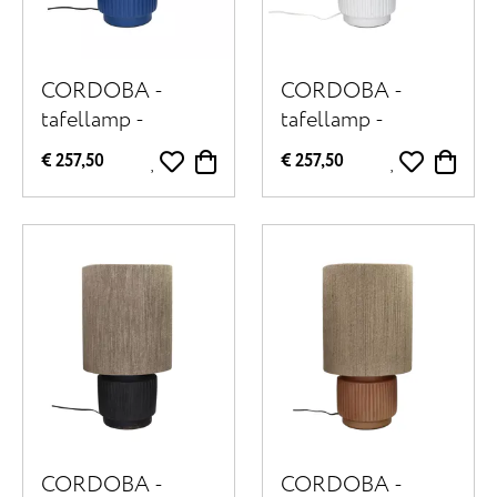
CORDOBA -
CORDOBA -
tafellamp -
tafellamp -
terracotta / linnen
terracotta / stof -
€ 257,50
€ 257,50
- DIA 25 x H 44
DIA 25 x H 44 cm
cm - blauw
- wit
CORDOBA -
CORDOBA -