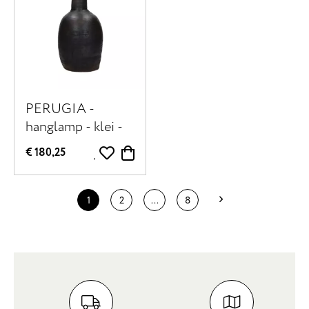
PERUGIA -
hanglamp - klei -
DIA 18 x H 35 cm
€ 180,25
- zwart
1
2
...
8