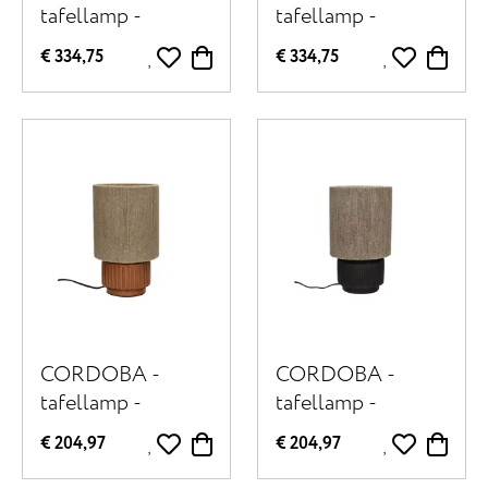
tafellamp -
tafellamp -
terracotta / jute -
terracotta / jute -
€ 334,75
€ 334,75
DIA 32 x H 57 cm
DIA 32 x H 57 cm
- zwart
- terracotta
CORDOBA -
CORDOBA -
tafellamp -
tafellamp -
terracotta / jute -
terracotta / jute -
€ 204,97
€ 204,97
DIA 18 x H 30 cm
DIA 18 x H 30 cm
- terracotta
- zwart