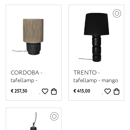
CORDOBA -
TRENTO -
tafellamp -
tafellamp - mango
terracotta / jute -
hout / stof - DIA
€ 257,50
€ 415,00
DIA 25 x H 42 cm
41 x H 77 cm -
- zwart
zwart