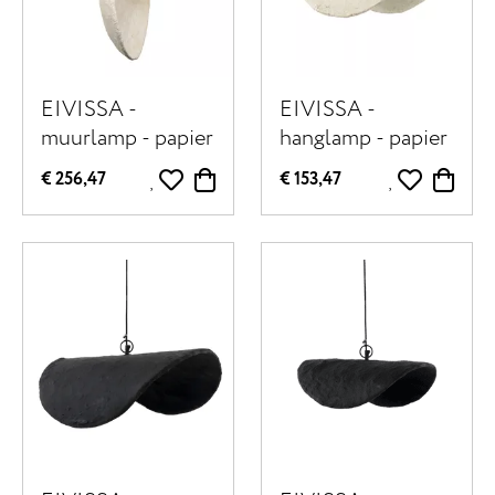
EIVISSA -
EIVISSA -
muurlamp - papier
hanglamp - papier
mâché - DIA 60
mâché - L 45 x W
€ 256,47
€ 153,47
cm - beige
30 x H 14 cm -
beige