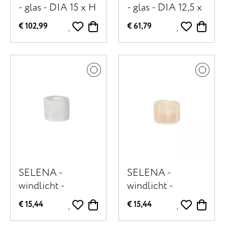
- glas - DIA 15 x H
- glas - DIA 12,5 x
25,5 cm -
H 20 cm - amber
€ 102,99
€ 61,79
transparant
SELENA -
SELENA -
windlicht -
windlicht -
seleniet - DIA 6 x
seleniet - DIA 6 x
€ 15,44
€ 15,44
H 5 cm - wit
H 5 cm - roze