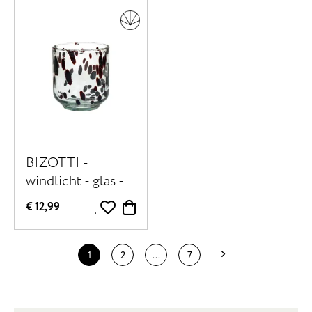
BIZOTTI -
windlicht - glas -
DIA 9 x H 10 cm -
€ 12,99
bruin
1
2
...
7