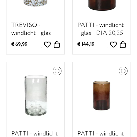
TREVISO -
PATTI - windlicht
windlicht - glas -
- glas - DIA 20,25
DIA 18 x H 25,5
x H 30,5 cm -
€ 69,99
€ 144,19
cm - wit
amber
PATTI - windlicht
PATTI - windlicht