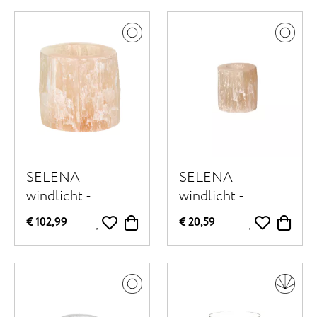
SELENA -
SELENA -
windlicht -
windlicht -
seleniet - DIA 14 x
seleniet - DIA 7 x
€ 102,99
€ 20,59
H 14 cm - roze
H 8 cm - roze