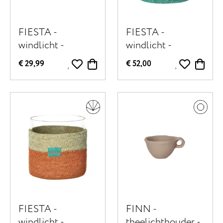
FIESTA -
FIESTA -
windlicht -
windlicht -
zeegras / glas -
zeegras / glas -
€ 29,99
€ 52,00
DIA 10 x H 10 cm
DIA 15 x H 15 cm -
- aqua
aqua
FIESTA -
FINN -
windlicht -
theelichthouder -