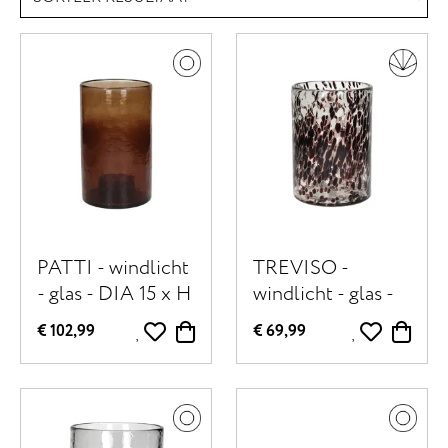
PATTI - windlicht
TREVISO -
- glas - DIA 15 x H
windlicht - glas -
25,5 cm - amber
DIA 18 x H 25,5
€ 102,99
€ 69,99
cm - zwart