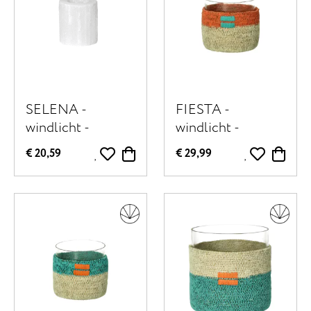
SELENA -
FIESTA -
windlicht -
windlicht -
seleniet - DIA 7 x
zeegras / glas -
€ 20,59
€ 29,99
H 8 cm - wit
DIA 10 x H 10 cm
- oranje