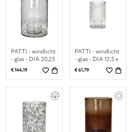
PATTI - windlicht
PATTI - windlicht
- glas - DIA 20,25
- glas - DIA 12,5 x
x H 30,5 cm -
H 20 cm -
€ 144,19
€ 61,79
transparant
transparant