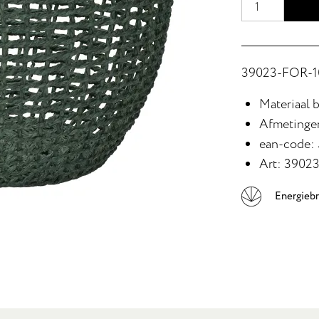
39023-FOR-10
Materiaal b
Afmetinge
ean-code:
Art: 3902
Energieb