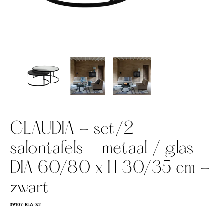
CLAUDIA - set/2
salontafels - metaal / glas -
DIA 60/80 x H 30/35 cm -
zwart
39107-BLA-S2