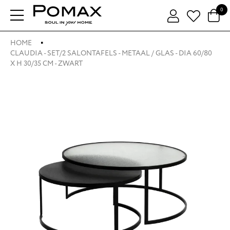
0
HOME
CLAUDIA - SET/2 SALONTAFELS - METAAL / GLAS - DIA 60/80
X H 30/35 CM - ZWART