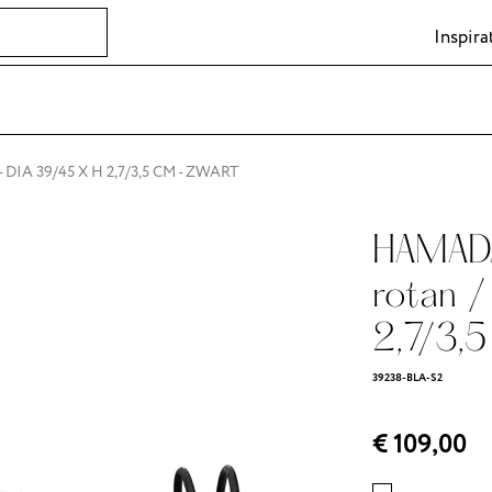
Inspira
DIA 39/45 X H 2,7/3,5 CM - ZWART
HAMADA
rotan /
2,7/3,5
39238-BLA-S2
€ 109,00