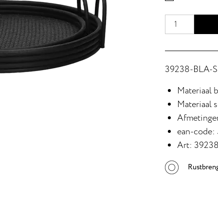
39238-BLA-S2
Materiaal b
Materiaal 
Afmetingen
ean-code:
Art: 3923
Rustbren