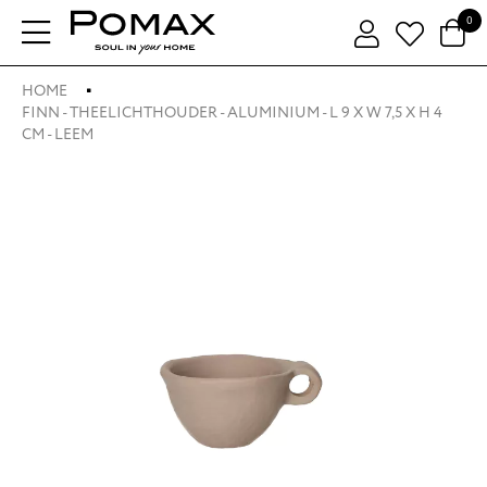
0
HOME
FINN - THEELICHTHOUDER - ALUMINIUM - L 9 X W 7,5 X H 4
CM - LEEM