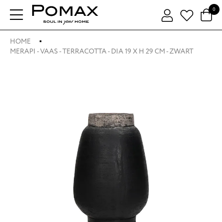
0
HOME
MERAPI - VAAS - TERRACOTTA - DIA 19 X H 29 CM - ZWART