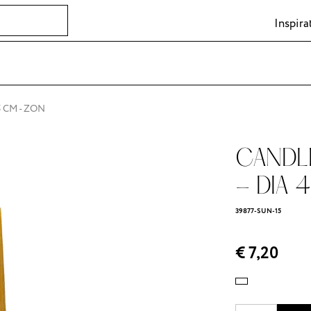
Inspira
5 CM - ZON
CANDLE 
- DIA 4
39877-SUN-15
€ 7,20