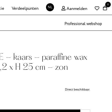
0
NL
tie
Verdeelpunten
Aanmelden
Professional webshop
- kaars - paraffine wax
,2 x H 25 cm - zon
Direct beschikbaar.