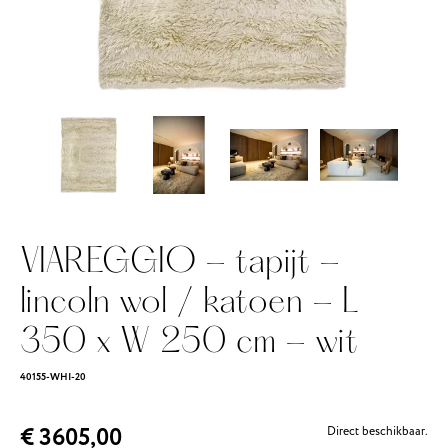
VIAREGGIO - tapijt -
lincoln wol / katoen - L
350 x W 250 cm - wit
40155-WHI-20
€ 3605,00
Direct beschikbaar.