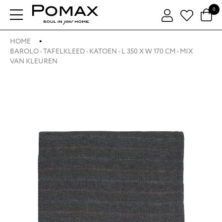
0
HOME
BAROLO - TAFELKLEED - KATOEN - L 350 X W 170 CM - MIX
VAN KLEUREN