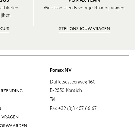
OGUS
POMAX TEAM
 artikelen
We staan steeds voor je klaar bij vragen.
ijken.
OGUS
STEL ONS JOUW VRAGEN
Pomax NV
Duffelsesteenweg 160
B-2550 Kontich
VERZENDING
Tel.
Fax +32 (0)3 457 66 67
N
E VRAGEN
OORWAARDEN