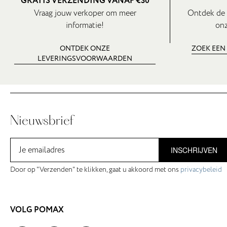
GRATIS VERZENDING VANAF €30
Vraag jouw verkoper om meer
Ontdek de 
informatie!
onz
ONTDEK ONZE
ZOEK EEN
LEVERINGSVOORWAARDEN
Nieuwsbrief
INSCHRIJVEN
Door op "Verzenden" te klikken, gaat u akkoord met ons
privacybeleid
VOLG POMAX