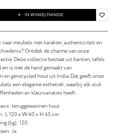
IN WINKELMANDJE
 naar meubels met karakter, authenticiteit en
chiedenis? Ontdek de charme van onze
ectie. Deze collectie bestaat uit banken, tafels
l en is met de hand gemaakt van
 en gerecycled hout uit India. Dat geeft onze
els een elegante esthetiek, waarbij elk stuk
ffenheden en kleurvariaties heeft.
basis: teruggewonnen hout
: L 120 x W 40 x H 45 cm
ing (kg): 120
own: Ja