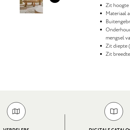
Zit hoogte
Materiaal a
Buitengebr
Onderhoud
mengsel va
Zit diepte 
Zit breedte