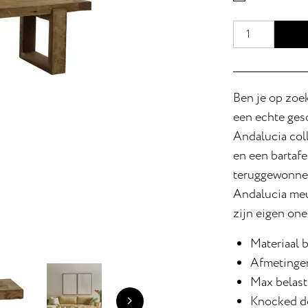
Ben je op zoek
een echte ges
Andalucia coll
en een bartafe
teruggewonnen
Andalucia meub
zijn eigen one
Materiaal 
Afmetingen
Max belast
Knocked d