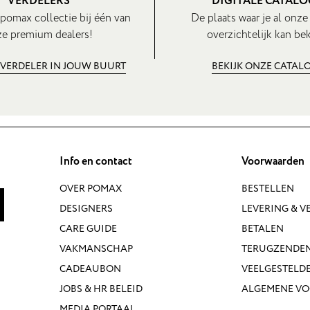
VERDELERS
DIGITALE CATAL
pomax collectie bij één van
De plaats waar je al onze
e premium dealers!
overzichtelijk kan bek
 VERDELER IN JOUW BUURT
BEKIJK ONZE CATAL
Info en contact
Voorwaarden
OVER POMAX
BESTELLEN
DESIGNERS
LEVERING & 
CARE GUIDE
BETALEN
VAKMANSCHAP
TERUGZENDE
CADEAUBON
VEELGESTELD
JOBS & HR BELEID
ALGEMENE V
MEDIA PORTAAL