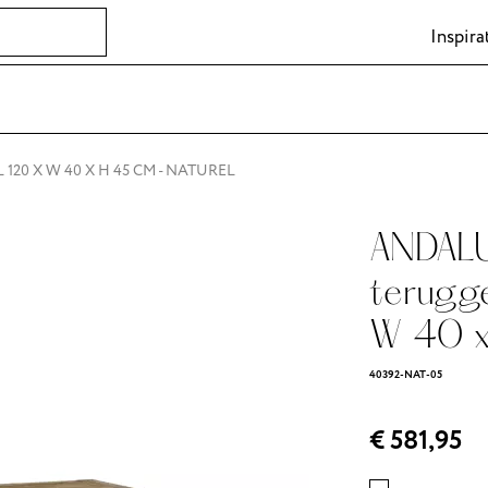
Inspira
20 X W 40 X H 45 CM - NATUREL
ANDALU
terugg
W 40 x
40392-NAT-05
€ 581,95