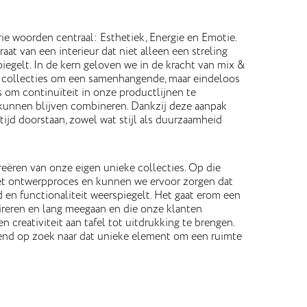
rie woorden centraal: Esthetiek, Energie en Emotie.
t van een interieur dat niet alleen een streling
piegelt. In de kern geloven we in de kracht van mix &
 collecties om een samenhangende, maar eindeloos
is om continuïteit in onze productlijnen te
 kunnen blijven combineren. Dankzij deze aanpak
ijd doorstaan, zowel wat stijl als duurzaamheid
eëren van onze eigen unieke collecties. Op die
et ontwerpproces en kunnen we ervoor zorgen dat
en functionaliteit weerspiegelt. Het gaat erom een
ireren en lang meegaan en die onze klanten
creativiteit aan tafel tot uitdrukking te brengen.
durend op zoek naar dat unieke element om een ruimte