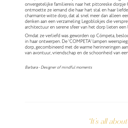
onvergetelijke familiereis naar het pittoreske dorpje
ontmoette ze iemand die haar hart stal en haar liefd
charmante witte dorp, dat al snel meer dan alleen ee
denken aan een verzameling Legoblokjes die versprei
architectuur en serene sfeer van het dorp lieten een 
Omdat ze verliefd was geworden op Cómpeta, besloo
in haar ontwerpen. De 'COMPETA' lampen weerspiege
dorp, gecombineerd met de warme herinneringen aan ha
van avontuur, vriendschap en de schoonheid van een
Barbara - Designer of mindful moments
“It’s all abo