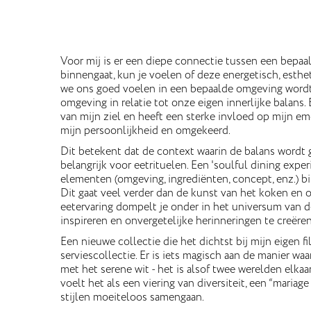
Voor mij is er een diepe connectie tussen een bepaal
binnengaat, kun je voelen of deze energetisch, estheti
we ons goed voelen in een bepaalde omgeving wordt
omgeving in relatie tot onze eigen innerlijke balans.
van mijn ziel en heeft een sterke invloed op mijn e
mijn persoonlijkheid en omgekeerd.
Dit betekent dat de context waarin de balans wordt ge
belangrijk voor eetrituelen. Een 'soulful dining expe
elementen (omgeving, ingrediënten, concept, enz.) b
Dit gaat veel verder dan de kunst van het koken en o
eetervaring dompelt je onder in het universum van d
inspireren en onvergetelijke herinneringen te creëren
Een nieuwe collectie die het dichtst bij mijn eigen fi
serviescollectie. Er is iets magisch aan de manier wa
met het serene wit - het is alsof twee werelden elka
voelt het als een viering van diversiteit, een “mariage
stijlen moeiteloos samengaan.