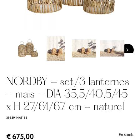
NORDBY - set/3 lanternes
- mais - DIA 35,5/40,5/45
x H 27/61/67 cm - naturel
39859-NAT-S3
€ 675,00
En stock.