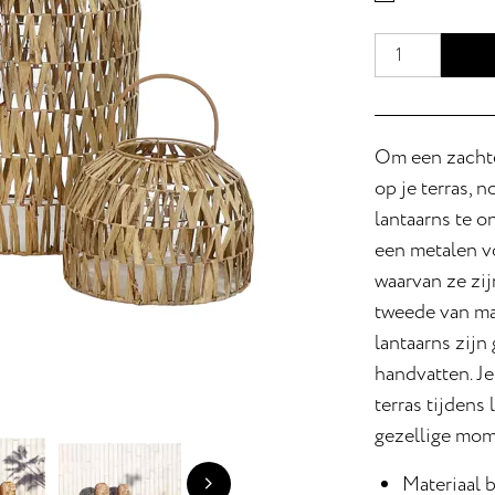
Om een zachte
op je terras, 
lantaarns te 
een metalen vo
waarvan ze zi
tweede van ma
lantaarns zijn
handvatten. Je
terras tijden
gezellige mom
Materiaal b