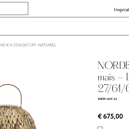
Inspira
/45 X H 27/61/67 CM - NATUREL
NORDBY
mais - 
27/61/6
39859-NAT-S3
€ 675,00