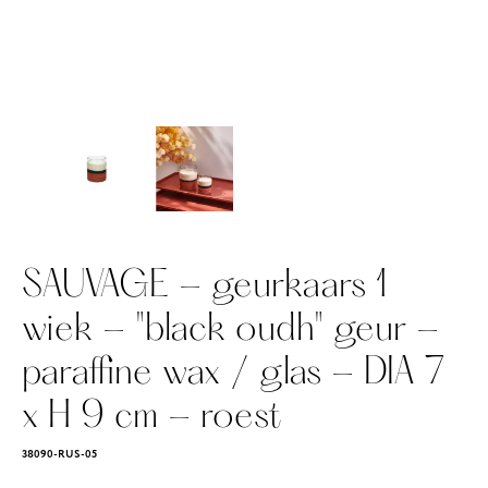
SAUVAGE - geurkaars 1
wiek - "black oudh" geur -
paraffine wax / glas - DIA 7
x H 9 cm - roest
38090-RUS-05