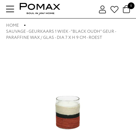
0
HOME
SAUVAGE - GEURKAARS 1 WIEK - "BLACK OUDH" GEUR -
PARAFFINE WAX / GLAS - DIA 7 X H 9 CM - ROEST