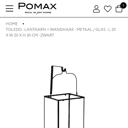
0
HOME
TOLEDO - LANTAARN + WANDHAAK - METAAL / GLAS - L 20
X W 20 X H 30 CM - ZWART