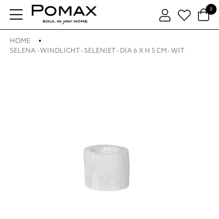
0
HOME
SELENA - WINDLICHT - SELENIET - DIA 6 X H 5 CM - WIT