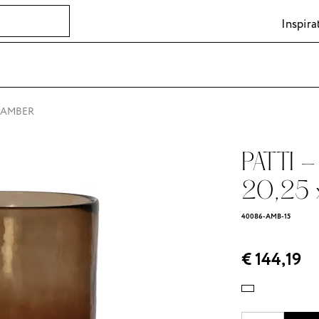
Inspira
 - AMBER
PATTI -
20,25 
40086-AMB-15
€ 144,19