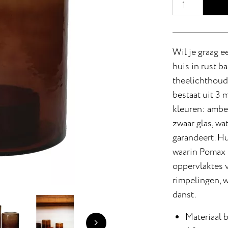
Wil je graag e
huis in rust b
theelichthoude
bestaat uit 3 
kleuren: amber
zwaar glas, wa
garandeert. H
waarin Pomax k
oppervlaktes 
rimpelingen, w
danst.
Materiaal b